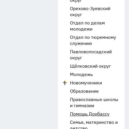
округ
Орехово-Зуевский
округ
Отдел по делам
молодежи
Отдел по тюремному
служению
Павловопосадский
округ
Щёлковский округ
Молодежь
Новомученики
Образование
Православные школы
и гимназии
Помощь Донбассу
Семья, материнство и
детство