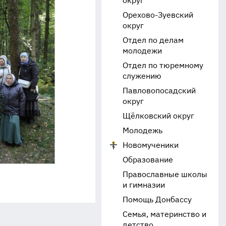
округ
Орехово-Зуевский
округ
Отдел по делам
молодежи
Отдел по тюремному
служению
Павловопосадский
округ
Щёлковский округ
Молодежь
Новомученики
Образование
Православные школы
и гимназии
Помощь Донбассу
Семья, материнство и
детство