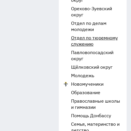
округ
Орехово-Зуевский
округ
Отдел по делам
молодежи
Отдел по тюремному
служению
Павловопосадский
округ
Щёлковский округ
Молодежь
Новомученики
Образование
Православные школы
и гимназии
Помощь Донбассу
Семья, материнство и
детство