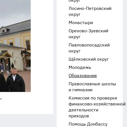
округ
Лосино-Петровский
округ
Монастыри
Орехово-Зуевский
округ
Павловопосадский
округ
Щёлковский округ
Молодежь
Образование
Православные школы
и гимназии
Комиссия по проверке
-
финансово‑хозяйственной
деятельности
приходов
Помощь Донбассу