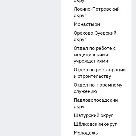
округ
Лосино-Петровский
округ
Монастыри
Орехово-Зуевский
округ
Отдел по работе с
медицинскими
учреждениями
Отдел по реставрации
и строительству
Отдел по тюремному
служению
Павловопосадский
округ
Шатурский округ
Щёлковский округ
Молодежь