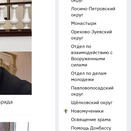
округ
Лосино-Петровский
округ
Монастыри
Орехово-Зуевский
округ
Отдел по
взаимодействию с
Вооруженными
силами
Отдел по делам
молодежи
Павловопосадский
округ
арада
Щёлковский округ
Новомученики
Освящение храма
Помощь Донбассу