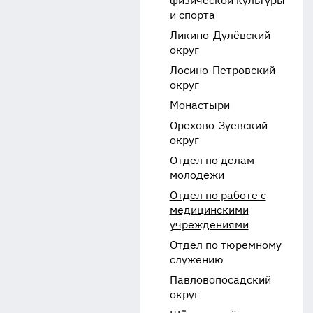
физической культуры
и спорта
Ликино-Дулёвский
округ
Лосино-Петровский
округ
Монастыри
Орехово-Зуевский
округ
Отдел по делам
молодежи
Отдел по работе с
медицинскими
учреждениями
Отдел по тюремному
служению
Павловопосадский
округ