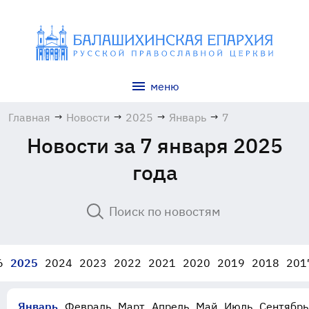
меню
Главная
→
Новости
→
2025
→
Январь
→
7
Новости за 7 января 2025
года
6
2025
2024
2023
2022
2021
2020
2019
2018
201
Январь
Февраль
Март
Апрель
Май
Июль
Сентябрь