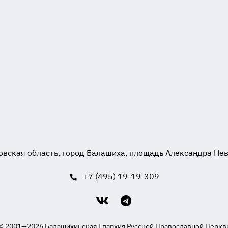
вская область, город Балашиха, площадь Александра Невск
+7 (495) 19-19-309
© 2001—2026 Балашихинская Епархия Русской Православной Церкв