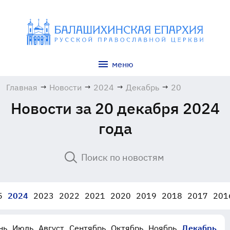
меню
Главная
→
Новости
→
2024
→
Декабрь
→
20
Новости за 20 декабря 2024
года
5
2024
2023
2022
2021
2020
2019
2018
2017
201
нь
Июль
Август
Сентябрь
Октябрь
Ноябрь
Декабрь