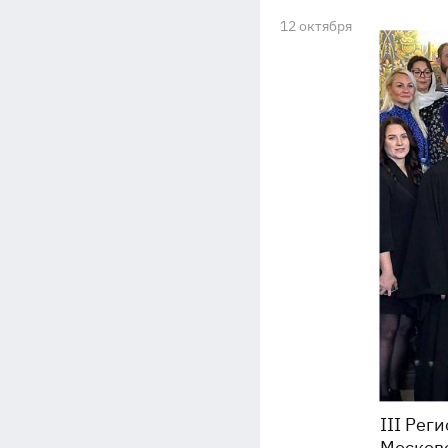
12 октября
III Рег
Москов