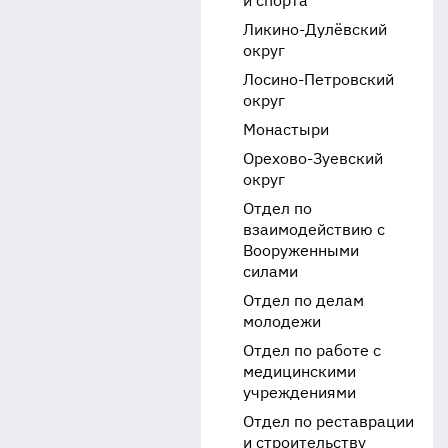
и спорта
Ликино-Дулёвский
округ
Лосино-Петровский
округ
Монастыри
Орехово-Зуевский
округ
Отдел по
взаимодействию с
Вооруженными
силами
Отдел по делам
молодежи
Отдел по работе с
медицинскими
учреждениями
Отдел по реставрации
и строительству