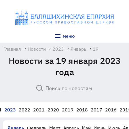
меню
Главная
→
Новости
→
2023
→
Январь
→
19
Новости за 19 января 2023
года
4
2023
2022
2021
2020
2019
2018
2017
2016
201
Январь
Февраль
Март
Апрель
Май
Июнь
Июль
Ав