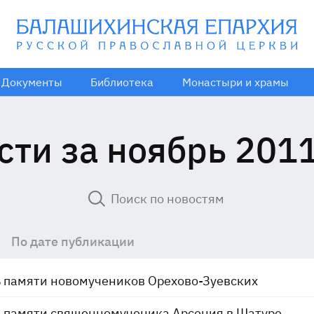
Документы
Библиотека
Монастыри и храмы
сти за ноябрь 2011
По дате публикации
 памяти новомучеников Орехово-Зуевских
 памяти священномученика Арсения в Шатуре