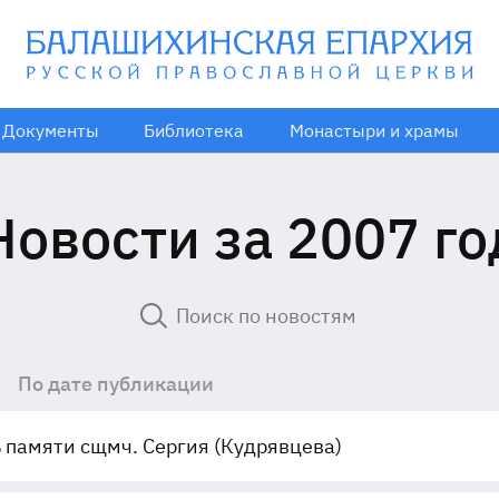
Документы
Библиотека
Монастыри и храмы
Новости за 2007 го
По дате публикации
 памяти сщмч. Сергия (Кудрявцева)