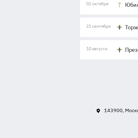
02 октября
Юбил
21 сентября
Торж
10 августа
През
143900, Моско