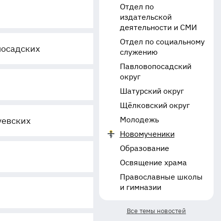
Отдел по
издательской
деятельности и СМИ
Отдел по социальному
посадских
служению
Павловопосадский
округ
Шатурский округ
Щёлковский округ
Молодежь
уевских
Новомученики
Образование
Освящение храма
Православные школы
и гимназии
Все темы новостей