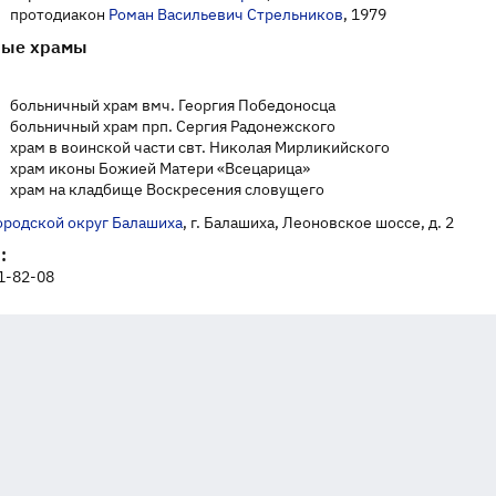
протодиакон
Роман Васильевич Стрельников
, 1979
ные храмы
больничный храм вмч. Георгия Победоносца
больничный храм прп. Сергия Радонежского
храм в воинской части свт. Николая Мирликийского
храм иконы Божией Матери «Всецарица»
храм на кладбище Воскресения словущего
ородской округ Балашиха
, г. Балашиха, Леоновское шоссе, д. 2
:
21-82-08