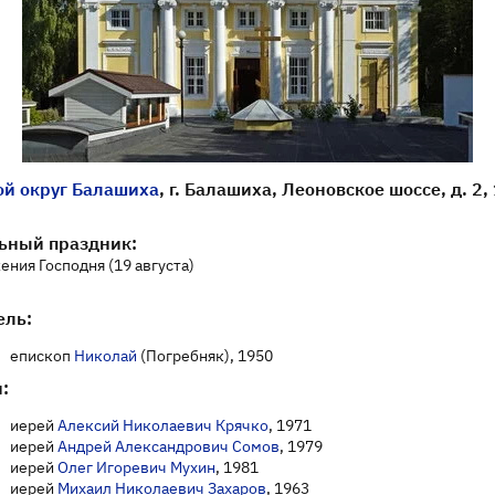
ой округ Балашиха
, г. Балашиха, Леоновское шоссе, д. 2,
ьный праздник:
ния Господня (19 августа)
ель:
епископ
Николай
(Погребняк), 1950
:
иерей
Алексий Николаевич Крячко
, 1971
иерей
Андрей Александрович Сомов
, 1979
иерей
Олег Игоревич Мухин
, 1981
иерей
Михаил Николаевич Захаров
, 1963