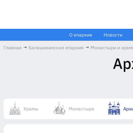
О епархии
Новости
Главная
→
Балашихинская епархия
→
Монастыри и хра
Ар
Храмы
Монастыри
Арх