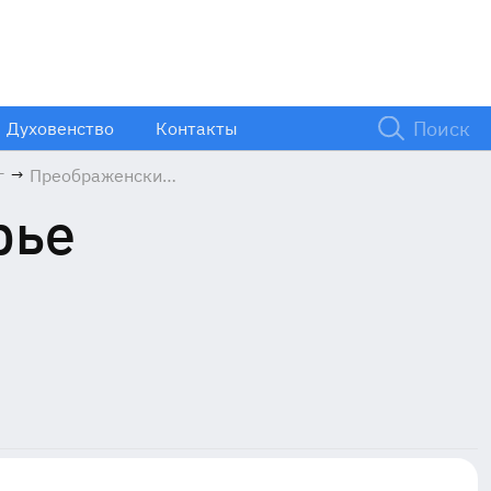
Духовенство
Контакты
г
→
Преображенский
кафедральный
рье
собор