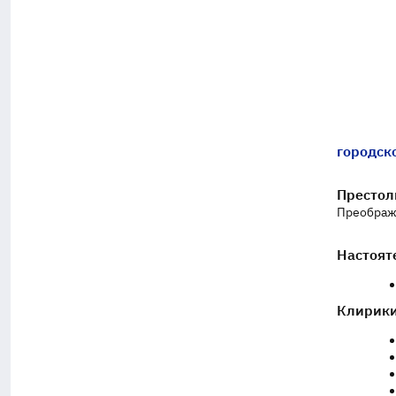
городск
Престол
Преображе
Настоят
Клирики