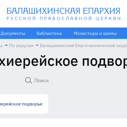
Документы
Библиотека
Монастыри и храмы
мы
→
По округам
→
Балашихинский благочиннический окру
хиерейское подво
иерейское подворье