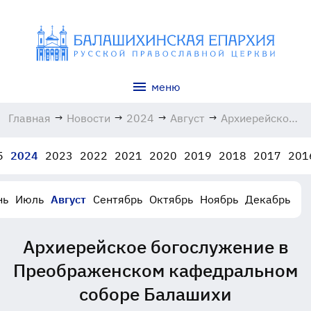
меню
Главная
→
Новости
→
2024
→
Август
→
Архиерейское
богослужение
в
5
2024
2023
2022
2021
2020
2019
2018
2017
201
Преображенско
кафедральном
соборе
нь
Июль
Август
Сентябрь
Октябрь
Ноябрь
Декабрь
Балашихи
28.08.2024
Архиерейское богослужение в
Преображенском кафедральном
соборе Балашихи