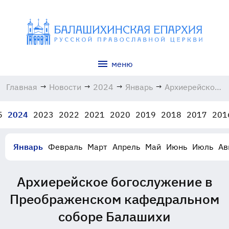
меню
Главная
→
Новости
→
2024
→
Январь
→
Архиерейское
богослужение
в
5
2024
2023
2022
2021
2020
2019
2018
2017
201
Преображенско
кафедральном
соборе
Январь
Февраль
Март
Апрель
Май
Июнь
Июль
Ав
Балашихи
28.01.2024
Архиерейское богослужение в
Преображенском кафедральном
соборе Балашихи