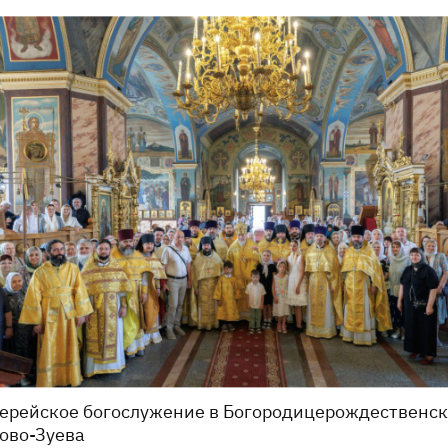
ерейское богослужение в Богородицерождественск
ово-Зуева