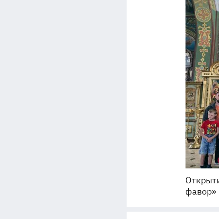
Открыти
фавор»