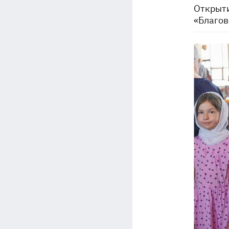
Открыти
«Благов