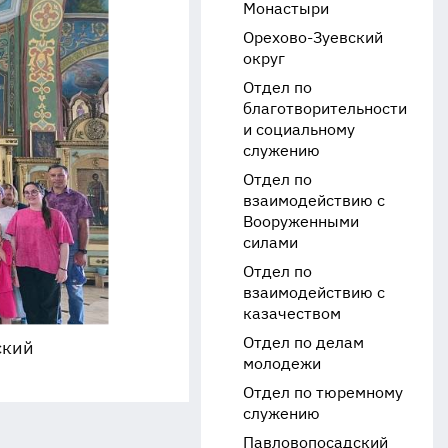
Монастыри
Орехово-Зуевский
округ
Отдел по
благотворительности
и социальному
служению
Отдел по
взаимодействию с
Вооруженными
силами
Отдел по
взаимодействию с
казачеством
Отдел по делам
ский
молодежи
Отдел по тюремному
служению
Павловопосадский