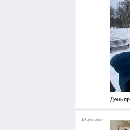
День п
19 февраля