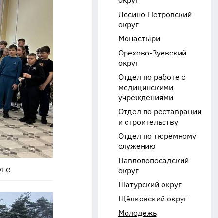
округ
Лосино-Петровский
округ
Монастыри
Орехово-Зуевский
округ
Отдел по работе с
медицинскими
учреждениями
Отдел по реставрации
и строительству
Отдел по тюремному
служению
Павловопосадский
уге
округ
Шатурский округ
Щёлковский округ
Молодежь