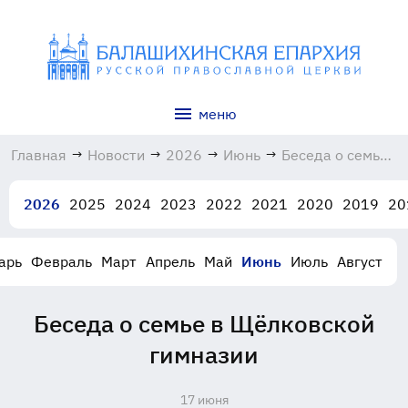
меню
Главная
→
Новости
→
2026
→
Июнь
→
Беседа о семье
в Щёлковской
гимназии
2026
2025
2024
2023
2022
2021
2020
2019
20
17.06.2026
арь
Февраль
Март
Апрель
Май
Июнь
Июль
Август
Беседа о семье в Щёлковской
гимназии
17 июня