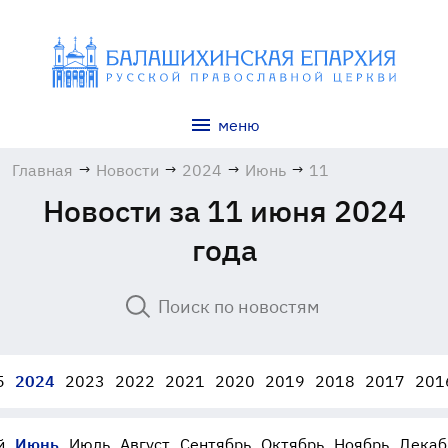
меню
Главная
→
Новости
→
2024
→
Июнь
→
11
Новости за 11 июня 2024
года
5
2024
2023
2022
2021
2020
2019
2018
2017
201
й
Июнь
Июль
Август
Сентябрь
Октябрь
Ноябрь
Декаб