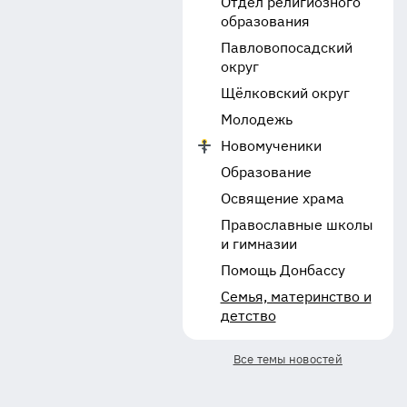
Отдел религиозного
образования
Павловопосадский
округ
Щёлковский округ
Молодежь
Новомученики
Образование
Освящение храма
Православные школы
и гимназии
Помощь Донбассу
Семья, материнство и
детство
Все темы новостей