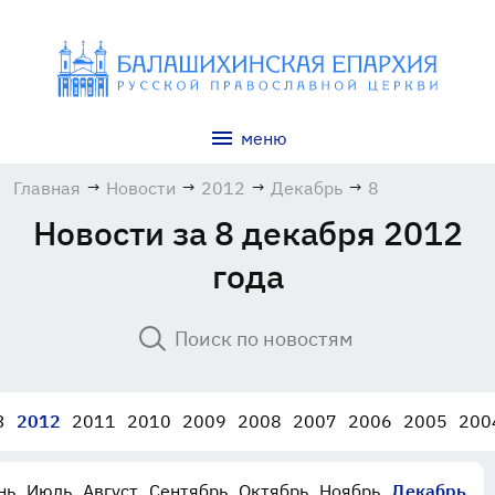
меню
Главная
→
Новости
→
2012
→
Декабрь
→
8
Новости за 8 декабря 2012
года
3
2012
2011
2010
2009
2008
2007
2006
2005
200
нь
Июль
Август
Сентябрь
Октябрь
Ноябрь
Декабрь