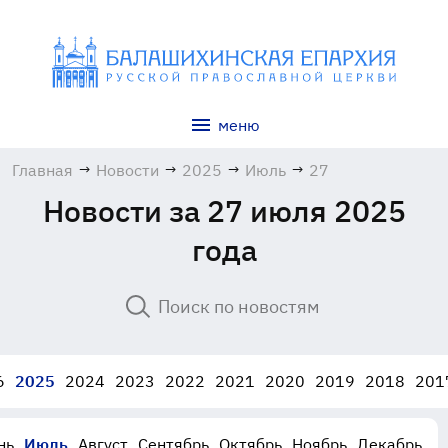
меню
Главная
→
Новости
→
2025
→
Июль
→
27
Новости за 27 июля 2025
года
6
2025
2024
2023
2022
2021
2020
2019
2018
201
нь
Июль
Август
Сентябрь
Октябрь
Ноябрь
Декабрь