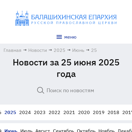
меню
Главная
→
Новости
→
2025
→
Июнь
→
25
Новости за 25 июня 2025
года
6
2025
2024
2023
2022
2021
2020
2019
2018
201
й
Июнь
Июль
Август
Сентябрь
Октябрь
Ноябрь
Декаб