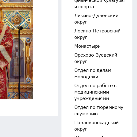
физической культуры
и спорта
Ликино-Дулёвский
округ
Лосино-Петровский
округ
Монастыри
Орехово-Зуевский
округ
Отдел по делам
молодежи
Отдел по работе с
медицинскими
учреждениями
Отдел по тюремному
служению
Павловопосадский
округ