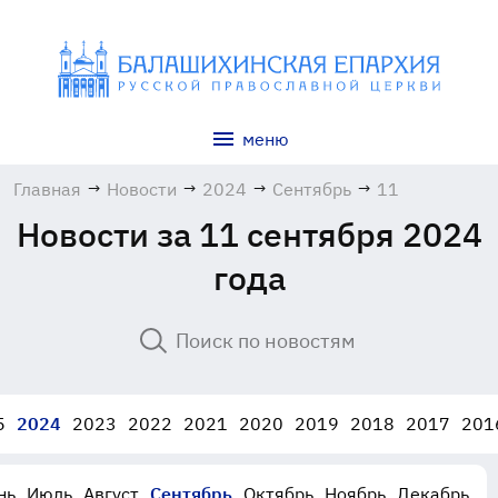
меню
Главная
→
Новости
→
2024
→
Сентябрь
→
11
Новости за 11 сентября 2024
года
5
2024
2023
2022
2021
2020
2019
2018
2017
201
нь
Июль
Август
Сентябрь
Октябрь
Ноябрь
Декабрь