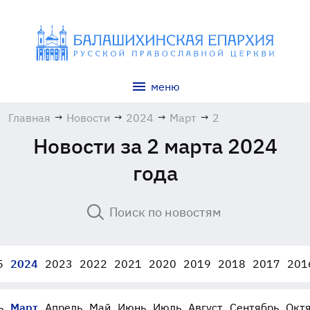
меню
Главная
→
Новости
→
2024
→
Март
→
2
Новости за 2 марта 2024
года
5
2024
2023
2022
2021
2020
2019
2018
2017
201
ь
Март
Апрель
Май
Июнь
Июль
Август
Сентябрь
Окт