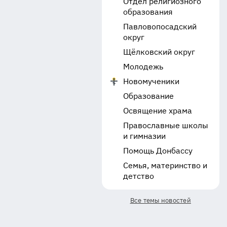
Отдел религиозного
образования
Павловопосадский
округ
Щёлковский округ
Молодежь
Новомученики
Образование
Освящение храма
Православные школы
и гимназии
Помощь Донбассу
Семья, материнство и
детство
Все темы новостей