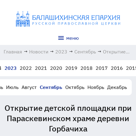
меню
Главная
→
Новости
→
2023
→
Сентябрь
→
Открытие
детской
площадки
4
2023
2022
2021
2020
2019
2018
2017
2016
201
при
Параскевинс
храме
ь
Июль
Август
Сентябрь
Октябрь
Ноябрь
Декабрь
деревни
Горбачиха
17.09.2023
Открытие детской площадки при
Параскевинском храме деревни
Горбачиха