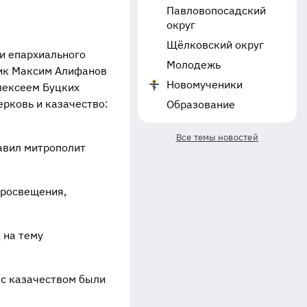
Павловопосадский
округ
Щёлковский округ
и епархиального
Молодежь
ник Максим Алифанов
Новомученики
лексеем Буцких
рковь и казачество:
Образование
Все темы новостей
авил митрополит
просвещения,
 на тему
с казачеством были