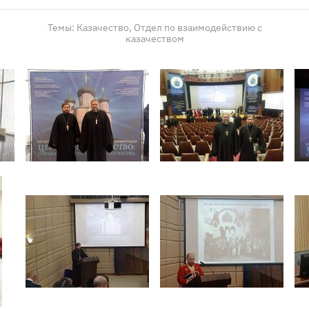
Темы:
Казачество,
Отдел по взаимодействию с
казачеством