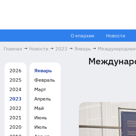
О епархии
Новости
Главная
→
Новости
→
2023
→
Январь
→
Международная
научно-
Междунаро
практическая
конференция
2026
Январь
Церковь и
2025
Февраль
казачество
26.01.2023
2024
Март
2023
Апрель
2022
Май
2021
Июнь
2020
Июль