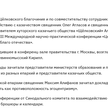
Щёлковского благочиния и по совместительству сотрудник
йствию с казачеством священник Олег Атласов и священ
авителем хуторского казачьего общества «Щёлковский» А
XIII Международной научно-практической конференции «Це
благо отечества».
дившее в конференц-зале правительства г. Москвы, возгл
евинномысский Кирилл.
ады зачитали представители министерств образования и 
из разных епархий и представители казачьих обществ.
кой епархии священник Максим Алифанов зачитал доклад
ть как противоположность эгоцентризму».
нференции от Синодального комитета по взаимодействию 
 брошюры и календари.