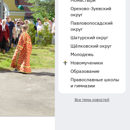
Монастыри
Орехово-Зуевский
округ
Павловопосадский
округ
Шатурский округ
Щёлковский округ
Молодежь
Новомученики
Образование
Православные школы
и гимназии
Все темы новостей