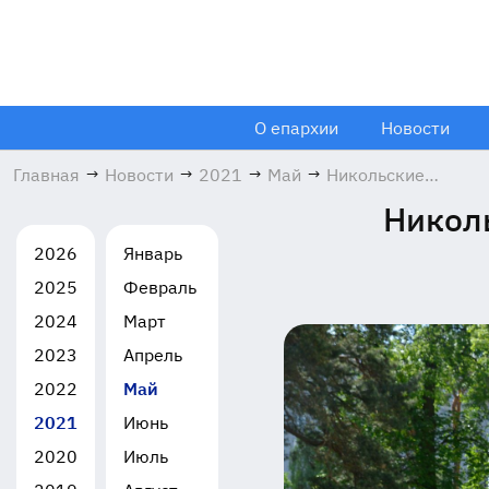
О епархии
Новости
Главная
→
Новости
→
2021
→
Май
→
Никольские
гуляния в г.
Николь
Лосино-
Петровский
2026
Январь
22.05.2021
2025
Февраль
2024
Март
2023
Апрель
2022
Май
2021
Июнь
2020
Июль