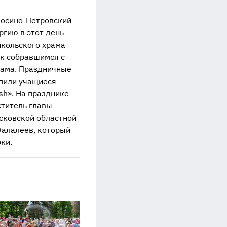
 Лосино-Петровский
ргию в этот день
икольского храма
 к собравшимся с
рама. Праздничные
пили учащиеся
sh». На празднике
ститель главы
осковской областной
Фалалеев, который
ки.