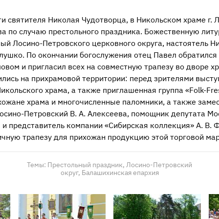
ти святителя Николая Чудотворца, в Никольском храме г.
ва по случаю престольного праздника. Божественную литу
ый Лосино-Петровского церковного округа, настоятель Н
лушко. По окончании богослужения отец Павел обратился
овом и пригласил всех на совместную трапезу во дворе х
лись на прихрамовой территории: перед зрителями высту
кольского храма, а также приглашенная группа «Folk-Fre
хожане храма и многочисленные паломники, а также заме
Лосино-Петровский В. А. Алексеева, помощник депутата М
 и представитель компании «Сибирская коллекция» А. В. 
ичную трапезу для прихожан продукцию этой торговой мар
Темы:
Престольный праздник,
Лосино-Петровский
округ,
Балашихинская епархия