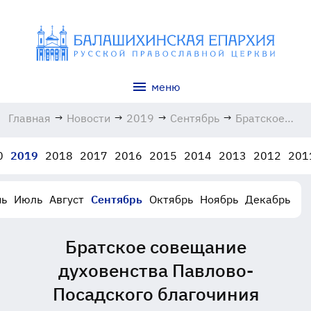
меню
Главная
→
Новости
→
2019
→
Сентябрь
→
Братское
совещание
духовенства
0
2019
2018
2017
2016
2015
2014
2013
2012
201
Павлово-
Посадского
благочиния
ь
Июль
Август
Сентябрь
Октябрь
Ноябрь
Декабрь
20.09.2019
Братское совещание
духовенства Павлово-
Посадского благочиния