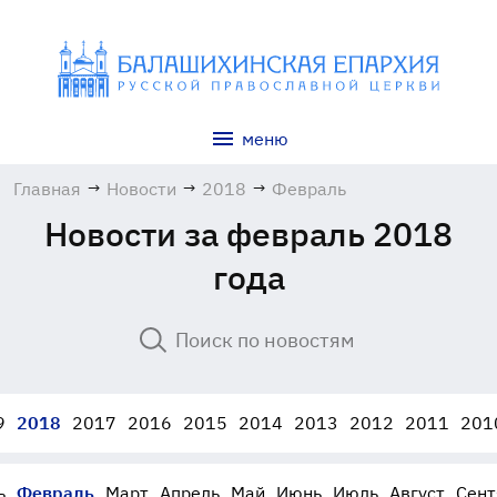
меню
Главная
→
Новости
→
2018
→
Февраль
Новости за февраль 2018
года
9
2018
2017
2016
2015
2014
2013
2012
2011
201
ь
Февраль
Март
Апрель
Май
Июнь
Июль
Август
Сент