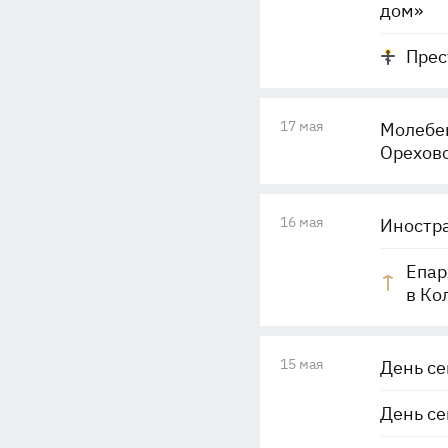
дом»
Прес
17 мая
Молебен
Орехов
16 мая
Иностра
Епар
в Ко
15 мая
День се
День се