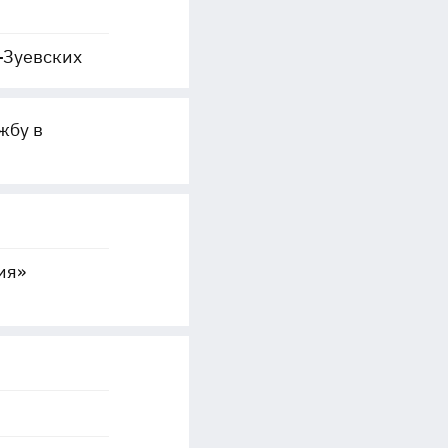
-Зуевских
жбу в
ия»