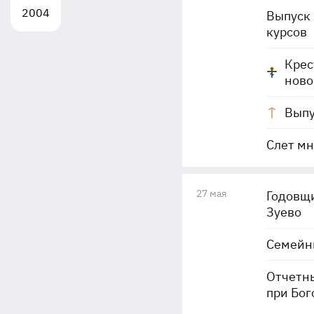
2004
Выпуск 
курсов
Крес
ново
Выпу
Слет мн
27 мая
Годовщи
Зуево
Семейны
Отчетны
при Бог