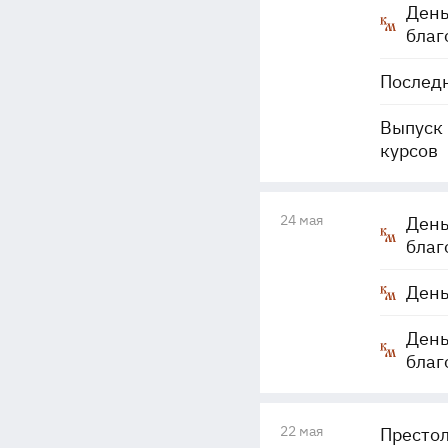
День
благ
Последн
Выпуск 
курсов
24 мая
День
благ
День
День
благ
22 мая
Престол