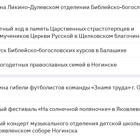
на Ликино-Дулевском отделении Библейско-богосл
тный ход в память Царственных страстотерпцев и
мучеников Церкви Русской в Щелковском благочин
ск Библейско-богословских курсов в Балашихе
огодетных православных семей в Ногинске
на гибели футболистов команды «Знамя труда» г. 
й фестиваль «На солнечной поляночке» в Яковлев
й концерт музыкального отделения детской школы
оявленском соборе Ногинска