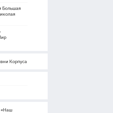
и Большая
Николая
ю
Мир
евни Корпуса
 «Наш