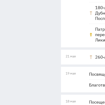
180-
Дубн
Посп
Патр
пере
Лики
21 мая
260-
19 мая
Посвяще
Благотв
18 мая
Посеще