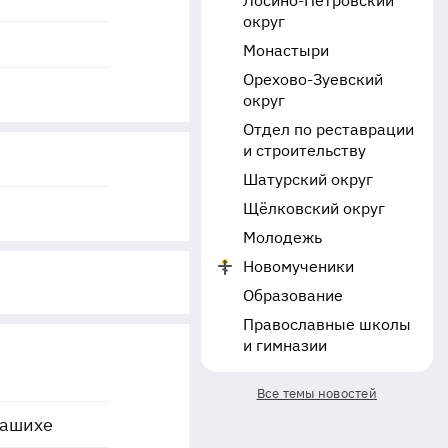
Лосино-Петровский
округ
Монастыри
Орехово-Зуевский
округ
Отдел по реставрации
и строительству
Шатурский округ
Щёлковский округ
Молодежь
Новомученики
Образование
Православные школы
и гимназии
Все темы новостей
лашихе