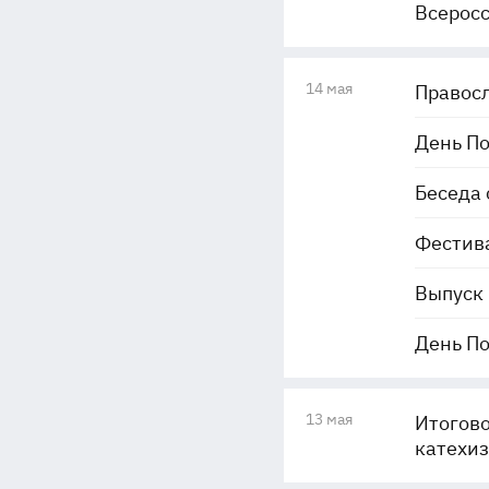
Всерос
14 мая
Правосл
День По
Беседа 
Фестива
Выпуск 
День По
13 мая
Итогово
катехиз