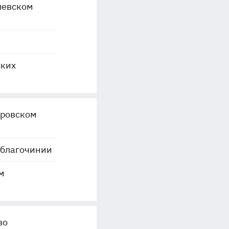
левском
ских
тровском
 благочинии
м
во