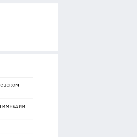
левском
 гимназии