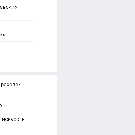
овских
ии
Орехово-
о
 искусств