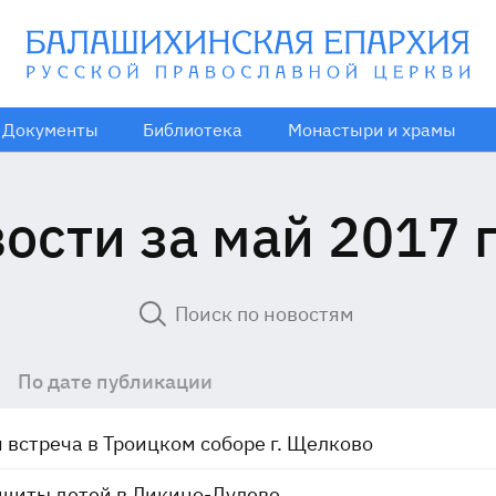
Документы
Библиотека
Монастыри и храмы
ости за май 2017 
По дате публикации
 встреча в Троицком соборе г. Щелково
щиты детей в Ликино-Дулеве