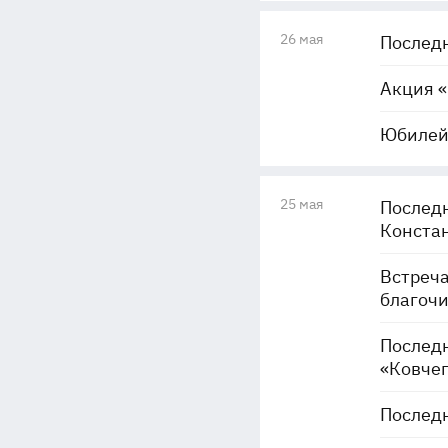
26 мая
Последн
Акция «
Юбилейн
25 мая
Последн
Констан
Встреча
благоч
Послед
«Ковчег
Последн