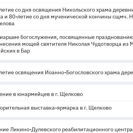
летие со дня освящения Никольского храма деревн
а и 80-летие со дня мученической кончины сщмч. 
елова
иаршие богослужения, посвященные праздновани
несения мощей святителя Николая Чудотворца из 
йских в Бар
летие освящения Иоанно-Богословского храма дер
ние в юнармейцев в г. Щелково
орительная выставка-ярмарка в г. Щелково
ние Ликино-Дулевского реабилитационного центра