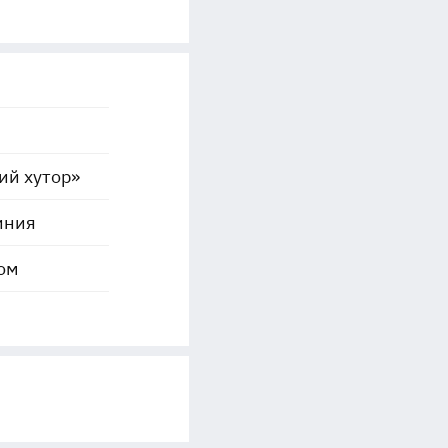
ий хутор»
иния
ом