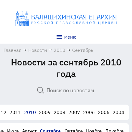
меню
Главная
→
Новости
→
2010
→
Сентябрь
Новости за сентябрь 2010
года
012
2011
2010
2009
2008
2007
2006
2005
2004
нь
Июль
Август
Сентябрь
Октябрь
Ноябрь
Декабрь