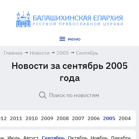
меню
Главная
→
Новости
→
2005
→
Сентябрь
Новости за сентябрь 2005
года
012
2011
2010
2009
2008
2007
2006
2005
2004
нь
Июль
Август
Сентябрь
Октябрь
Ноябрь
Декабрь