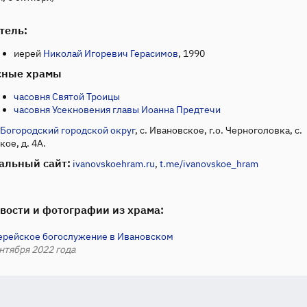
тель:
иерей
Николай Игоревич Герасимов
, 1990
сные храмы
часовня Святой Троицы
часовня Усекновения главы Иоанна Предтечи
Богородский городской округ
, с. Ивановское, г.о. Черноголовка, с.
ое, д. 4А.
альный сайт:
ivanovskoehram.ru
,
t.me/ivanovskoe_hram
вости и фотографии из храма:
ерейское богослужение в Ивановском
нтября 2022 года