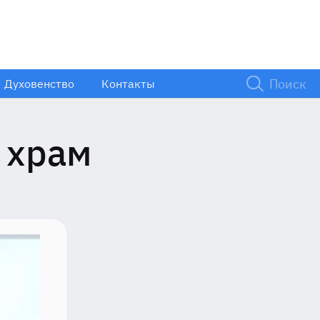
Духовенство
Контакты
ий
 храм