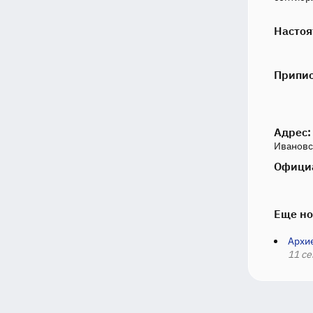
Настоя
Припи
Адрес:
Ивановск
Офици
Еще но
Архи
11 се