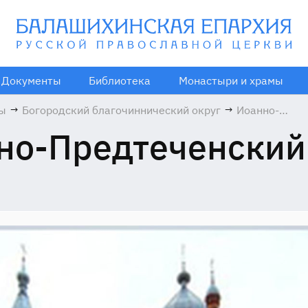
Документы
Библиотека
Монастыри и храмы
мы
→
Богородский благочиннический округ
→
Иоанно-
Предтеченск
но-Предтеченский
храм