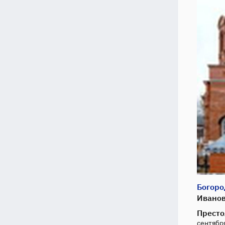
Богоро
Иванов
Престо
сентября