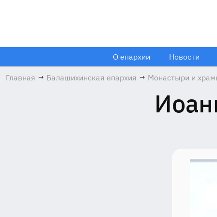
О епархии
Новости
Главная
→
Балашихинская епархия
→
Монастыри и хра
Иоан