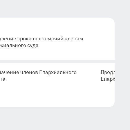
дление срока полномочий членам
хиального суда
начение членов Епархиального
Продление 
та
Епархиальн