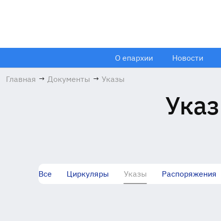
О епархии
Новости
Главная
→
Документы
→
Указы
Указ
Все
Циркуляры
Указы
Распоряжения