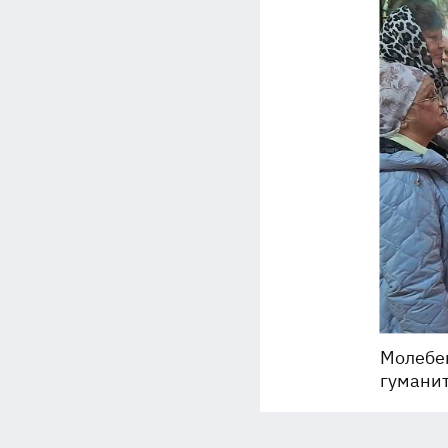
Молебен
гуманит