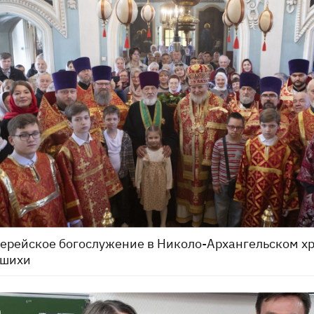
ерейское богослужение в Николо-Архангельском х
ашихи