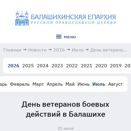
меню
Главная
→
Новости
→
2026
→
Июль
→
День ветеранов
боевых
действий в
2026
2025
2024
2023
2022
2021
2020
2019
20
Балашихе
01.07.2026
арь
Февраль
Март
Апрель
Май
Июнь
Июль
Август
День ветеранов боевых
действий в Балашихе
01 июля