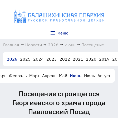
меню
Главная
→
Новости
→
2026
→
Июнь
→
Посещение
строящегося
Георгиевского
2026
2025
2024
2023
2022
2021
2020
2019
20
храма города
Павловский
Посад
арь
Февраль
Март
Апрель
Май
Июнь
Июль
Август
19.06.2026
Посещение строящегося
Георгиевского храма города
Павловский Посад