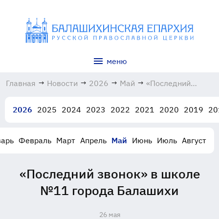
меню
Главная
→
Новости
→
2026
→
Май
→
«Последний
звонок» в школе
№11 города
2026
2025
2024
2023
2022
2021
2020
2019
20
Балашихи
26.05.2026
варь
Февраль
Март
Апрель
Май
Июнь
Июль
Август
«Последний звонок» в школе
№11 города Балашихи
26 мая