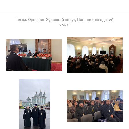
Темы:
Орехово-Зуевский округ,
Павловопосадский
округ