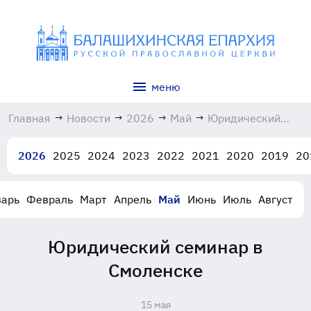
меню
Главная
→
Новости
→
2026
→
Май
→
Юридический
семинар в
Смоленске
2026
2025
2024
2023
2022
2021
2020
2019
20
15.05.2026
варь
Февраль
Март
Апрель
Май
Июнь
Июль
Август
Юридический семинар в
Смоленске
15 мая