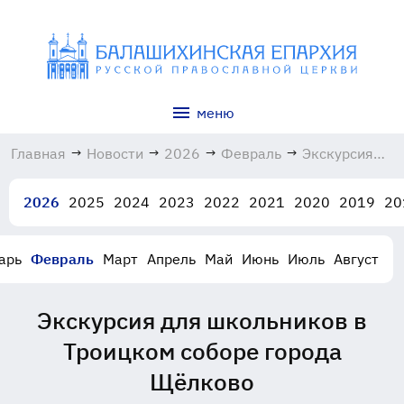
меню
Главная
→
Новости
→
2026
→
Февраль
→
Экскурсия
для
школьников
2026
2025
2024
2023
2022
2021
2020
2019
20
в Троицком
соборе
города
арь
Февраль
Март
Апрель
Май
Июнь
Июль
Август
Щёлково
24.02.2026
Экскурсия для школьников в
Троицком соборе города
Щёлково