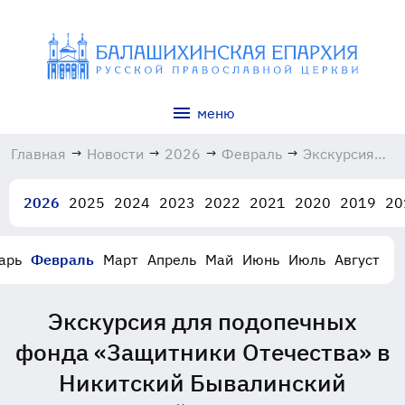
меню
Главная
→
Новости
→
2026
→
Февраль
→
Экскурсия
для
подопечных
2026
2025
2024
2023
2022
2021
2020
2019
20
фонда
«Защитники
Отечества» в
арь
Февраль
Март
Апрель
Май
Июнь
Июль
Август
Никитский
Бывалинский
женский
Экскурсия для подопечных
монастырь
07.02.2026
фонда «Защитники Отечества» в
Никитский Бывалинский