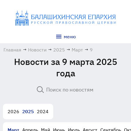
меню
Главная
→
Новости
→
2025
→
Март
→
9
Новости за 9 марта 2025
года
2026
2025
2024
Март
Апрель
Май
Июнь
Июль
Август
Сентябрь
Ок