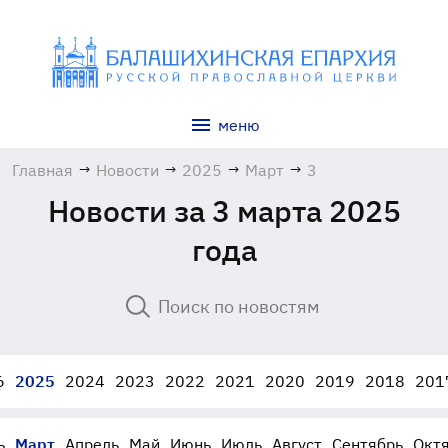
меню
Главная
→
Новости
→
2025
→
Март
→
3
Новости за 3 марта 2025
года
6
2025
2024
2023
2022
2021
2020
2019
2018
201
ь
Март
Апрель
Май
Июнь
Июль
Август
Сентябрь
Окт